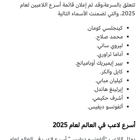
تتعلق بالسرعة،وقد تم إعلان قائمة أسرع اللاعبين لعام
2025، والتي تضمنت الأسماء التالية
كينجلسي كومان.
محمد صلاح.
ليروي ساني.
أداما تراوري.
بيير إيميريك أوباميانج.
كايل والكر.
كيليان مبابي.
إيرلينغ هاندل.
أشرف حكيمي.
ألفونسو ديفيس.
أسرع لاعب في العالم لعام 2025
يمثل اللاعب “ألفونسو ديفيس” أسرع لاعب في العالم لعام