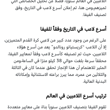
اللاعبين في العالم سنوياً، فضلاً عن تحليل الخصائص التي
تميزهم،ومن هنا، تم إعلان أسرع لاعب في التاريخ، وفق
تصنيف الفيفا.
أسرع لاعب في التاريخ وفقاً للفيفا
على الرغم من وجود عدد كبير من لاعبي كرة القدم المتميزين،
إلا أن اللاعب “كريستيانو رونالدو” يعد من أسرع هؤلاء
اللاعبين، حيث تم تصنيفه كأسرع لاعب وفقاً لمعايير الفيفا،
محققاً سرعة بلغت حوالي 38 كيلو مترًا في الساعة،ومن
المثير للاهتمام أن هذا الإنجاز تحقق عندما كان في الثالثة
والثلاثين من عمره، مما يبرز براعته الاستثنائية وإمكاناته
البدنية العالية.
ترتيب أسرع اللاعبين في العالم
تقوم الفيفا بتصنيف اللاعبين سنوياً بناءً على معايير متعددة