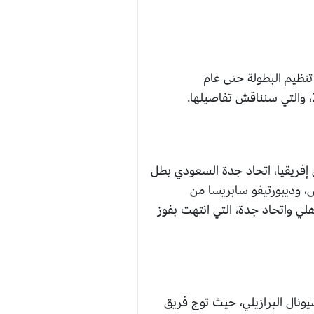
اليابان النسخة الأولى في عام 2005، واستمرت في تنظيم البطولة حتى عام
إفريقيا، اتحاد جدة السعودي بطل
س، وديبورتيفو سابريسا من
هلي واتحاد جدة، التي انتهت بفوز
يونال البرازيلي، حيث توج فريق