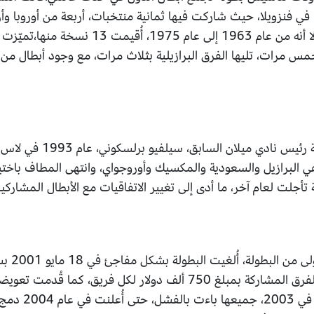
المصغرة قد أُقيمت في عام 1952 في فنزويلا، حيث شاركت فيها ثمانية منتخبات، أربعة من 
من توقف البطولة في عدة فترات، إلا أنه من عام 1963
مرات، تليها الفرق البرازيلية بثلاث مرات، مع وجود أبطال من الب
قدم فكرة تنظيم كأس العالم 
ي البرازيل والسعودية والمكسيك وأوروجواي، وانتهى المطاف باختيار
بعد النجا
المعينة من قبل الفيفا،تم تعويض الفرق المشاركة بمبلغ 750 ألف دولار لك
محاولات عدة لإعاد