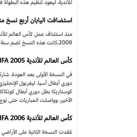
للأندية، ليعود تنظيم هذه البطولة في 2005 في الياب
استضافت اليابان أربع نسخ متت
2008،كانت هذه النسخ تضم ستة فرق، حيث كانت النسخة الأبرز هي تلك التي أُقيمت في عام 2005، والتي سنناقش تفاصيلها.
كأس العالم للأندية FIFA 2005
في النسخة الأولى بعد العودة، شا
دوري أبطال آسيا، ليفربول الإنجليز
كوستاريكا بطل دوري أبطال كونكاكاف
الأخير، وواصلت المباريات حتى توج س
كأس العالم للأندية FIFA 2006
عُقدت النسخة الثانية على الأراضي 