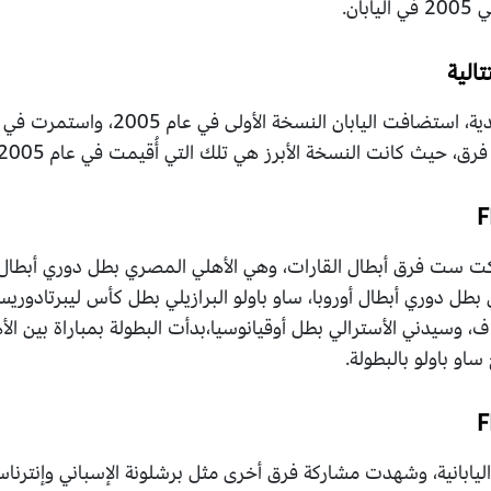
ان.
الية
منذ استئناف عمل كأس العالم للأندية، استضافت 
ركت ست فرق أبطال القارات، وهي الأهلي المصري بطل دوري أبطال 
ي بطل دوري أبطال أوروبا، ساو باولو البرازيلي بطل كأس ليبرتادوري
، وسيدني الأسترالي بطل أوقيانوسيا،بدأت البطولة بمباراة بين الأ
او باولو بالبطولة.
اليابانية، وشهدت مشاركة فرق أخرى مثل برشلونة الإسباني وإنترناس