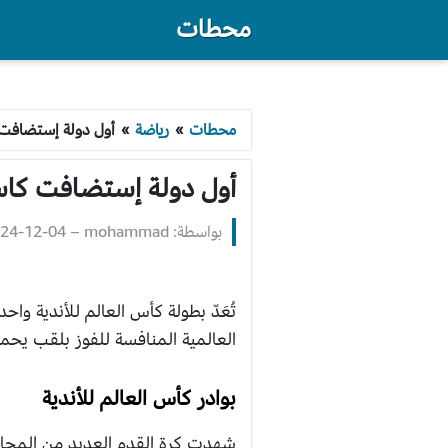
محطات
محطات
»
رياضة
»
أول دولة إستضافت ك
أول دولة إستضافت كاس 
بواسطة: mohammad
–
2024-12-04 :37
تُعَدّ بطولة كأس العالم للأندية وا
العالمية المنافسة للفوز بلقب يحم
بوادر كأس العالم للأندية
شهدت كرة القدم العديد من المحاو