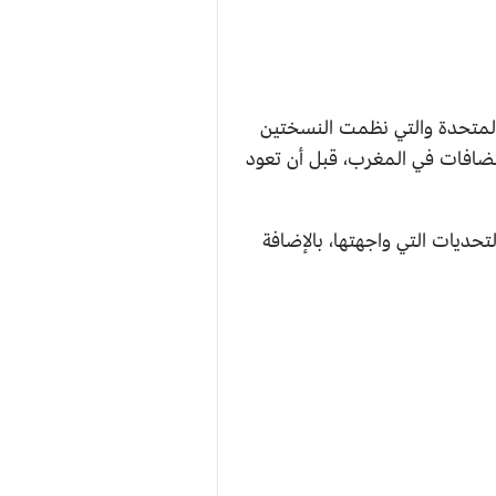
 المتحدة والتي نظمت النسختين
متين 2011 و2012،شهدت البطولة أيضًا استضافات في المغرب، قبل أن تعود
تحديات التي واجهتها، بالإضافة