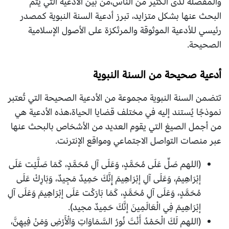
والمفضلة لدى الكثير من الناس،من بين الأدعية التي يتم
البحث عنها بشكل متزايد، تبرز أدعية السنة النبوية كمصدر
رئيسي للأدعية الموثوقة والمرتَكزة على الأصول الإسلامية
الصحيحة.
أدعية صحيحة من السنة النبوية
تتضمن السنة النبوية مجموعة من الأدعية الصحيحة التي تُعتبر
نموذجًا يُستند إليه في مختلف قضايا الحياة،هذه الأدعية هي
من أجمل الصيغ التي يقوم العديد من الأشخاص بالبحث عنها
عبر منصات التواصل الاجتماعي ومواقع الإنترنت.
(اللهم صَلِّ عَلَى مُحَمَّدٍ، وَعَلَى آلِ مُحَمَّدٍ، كَمَا صَلَّيْت عَلَى
إبْرَاهِيمَ، وَعَلَى آلِ إبْرَاهِيمَ إِنَّكَ حَمِيدٌ مَجِيدٌ، وَبَارِكْ عَلَى
مُحَمَّدٍ، وَعَلَى آلِ مُحَمَّدٍ، كَمَا بَارَكْت عَلَى إبْرَاهِيمَ وَعَلَى آلِ
إبْرَاهِيمَ فِي الْعَالَمِينَ إنَّكَ حَمِيدٌ مجيد).
(اللهم لَكَ الْحَمْدُ أَنْتَ نُورُ السَّمَاوَاتِ وَالْأَرْضِ وَمَنْ فِيهِنَّ،