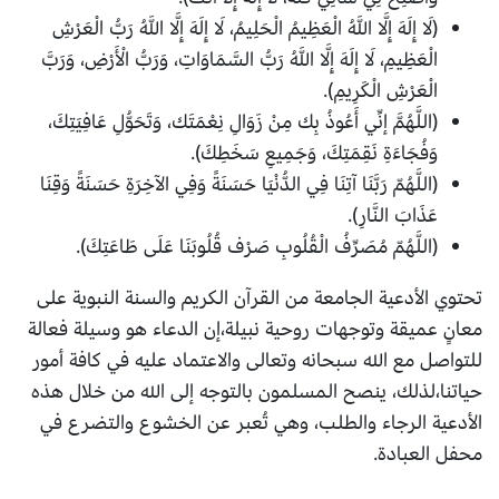
(لَا إِلَهَ إِلَّا اللَّهُ الْعَظِيمُ الْحَلِيمُ، لَا إِلَهَ إِلَّا اللَّهُ رَبُّ الْعَرْشِ
الْعَظِيمِ، لَا إِلَهَ إِلَّا اللَّهُ رَبُّ السَّمَاوَاتِ، وَرَبُّ الْأَرْضِ، وَرَبَّ
الْعَرْشِ الْكَرِيمِ).
(اللَّهُمَّ إنِّي أَعُوذُ بِك مِنْ زَوَالِ نِعْمَتَك، وَتَحَوُّلِ عَافِيَتِكَ،
وَفُجَاءَةِ نَقِمَتِكَ، وَجَمِيعِ سَخَطِكَ).
(اللَّهُمّ رَبَّنَا آتِنَا فِي الدُّنْيَا حَسَنَةً وَفِي الآخِرَةِ حَسَنَةً وَقِنَا
عَذَابَ النَّارِ).
(اللَّهُمّ مُصَرِّفُ الْقُلُوبِ صَرْف قُلُوبَنَا عَلَى طَاعَتِكَ).
تحتوي الأدعية الجامعة من القرآن الكريم والسنة النبوية على
معانٍ عميقة وتوجهات روحية نبيلة،إن الدعاء هو وسيلة فعالة
للتواصل مع الله سبحانه وتعالى والاعتماد عليه في كافة أمور
حياتنا،لذلك، ينصح المسلمون بالتوجه إلى الله من خلال هذه
الأدعية الرجاء والطلب، وهي تُعبر عن الخشوع والتضرع في
محفل العبادة.