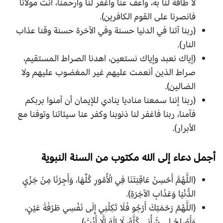
لا طاقة لنا به، واعف عنا واغفر لنا وارحمنا، أنت مولانا
فانصرنا على القوم الكافرين).
(ربنا آتنا في الدنيا حسنة وفي الآخرة حسنة وقنا عذاب
النار).
(إياك نعبد وإياك نستعين، اهدنا الصراط المستقيم،
صراط الذين أنعمت عليهم غير المغضوب عليهم ولا
الضالين).
(ربنا إننا سمعنا مناديا ينادي للإيمان أن آمنوا بربكم
فآمنا، ربنا فاغفر لنا ذنوبنا وكفر عنا سيئاتنا وتوفنا مع
الأبرار).
أجمل دعاء إلى الله مكتوب من السنة النبوية
(اللَّهُمَّ أَحْسِنْ عَاقِبَتَنَا فِي الْأُمُورِ كُلِّهَا، وَأَجِرْنَا مِنْ خِزْيِ
الدُّنْيَا وَعَذَابِ الآخِرَةِ).
(اللَّهُمّ رَحْمَتِكَ أَرْجُو فَلَا تَكِلْنِي إِلَى نَفْسِي طَرْفَةَ عَيْنٍ،
وَأَصْلِحْ لِي شَأْنِي كُلَّهُ، لَا إِلَهَ إِلَّا أَنْتَ).