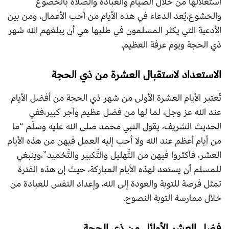
استغلالها من خلال الصيام والعبادة والصلاة بالخضوع
والخشوع،يُعد الدعاء في هذه الأيام من أحب الأعمال، ومن بين
الأدعية التي يكثر المسلمون في طلبها هي أن يبلغهم الله شهر
ذي الحجة ويوم عرفة العظيم.
الاستعداد لاستقبال العشرة من ذي الحجة
تُعتبر الأيام العشرة الأولى من شهر ذي الحجة من أفضل الأيام
عند الله عز وجل، لما لها من فضل عظيم وأجر كبير،ففي
الحديث الشريف، يقول النبي محمد صلى الله عليه وسلّم “ما
من أيام أعظم عند الله ولا أحب إليه العمل فيهن من هذه الأيام
العشر، فأكثروا فيهن من التَّهليل والتَّكبير والتَّحْميد”،وينبغي
للمسلم أن يستعد لهذه الأيام المباركة، حيث إن هذه الفترة
تمثل فرصة للتوبة والعودة إلى الله، وإعداد النفس للعبادة من
خلال ممارسة التوبة النصوح.
فضل العشر الأوائل من ذي الحجة