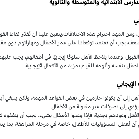
ارس الابتدائية والمتوسطة والثانوية
من المهم احترام هذه الاختلافات،يتعين علينا أن نُقدّر نقاط الق
عف،يجب أن تعتمد توقعاتنا على عمر الأطفال ومهاراتهم دون مقارن
لقبول، وعندما يلاحظ الأهل سلوكًا إيجابيًا في أطفالهم، يجب عليه
لطفل بنفسه وتُلهمه للقيام بمزيد من الأفعال الإيجابية.
الأهل إلى أن يكونوا حازمين في بعض القواعد المهمة، ولكن ينبغي أيض
يؤدي إلى تصرفات غير مقبولة من الأطفال.
م الأهل وعودهم بجدية، فإذا وعدوا الأطفال بشيء، يجب أن ينفذوه لتع
أن تُعطى المسؤوليات للأطفال، خاصة في مرحلة المراهقة، بما يت