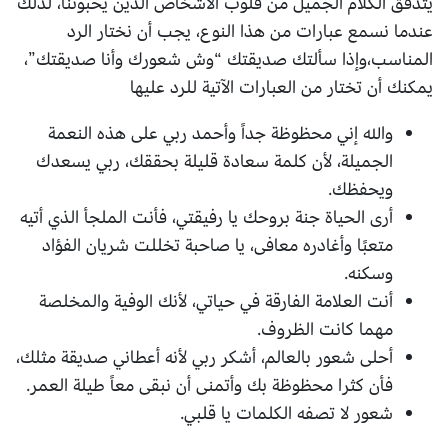
يتدفق الكلام الجميل من قلوب الأشخاص الذين يحبوننا، لذلك
عندما نسمع عبارات من هذا النوع، يجب أن نختار الرد
المناسب،وإذا سألتك صديقتك “وش شعورك وأنا صديقتك”،
يمكنك أن تختار من العبارات الآتية للرد عليها
والله إني محظوظة جداً وأحمد ربي على هذه النعمة
الجميلة، لأن كلمة سعادة قليلة بحققك، ربي يسعدك
ويحفظك.
أرى الحياة جنة بروحك يا رفيقتي، فأنت الملجأ الذي أتيه
متعبًا وأغادره معافى، يا صاحبة تخللت شريان الفؤاد
وسكنه.
أنت العلامة الفارقة في حياتي، لأنك الوفية والمخلصة
مهما كانت الظروف.
أحلى شعور بالعالم، أشكر ربي لأنه أعطاني صديقة مثلك،
فأن كثرا محظوظة بك وأتمنى أن نبقى معاً طيلة العمر.
شعور لا تصفه الكلمات يا قلبي.