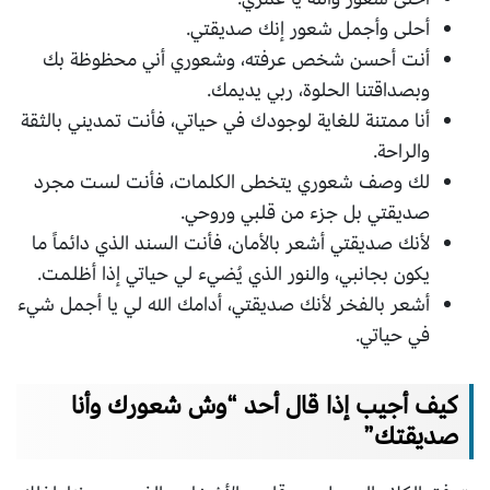
أحلى وأجمل شعور إنك صديقتي.
أنت أحسن شخص عرفته، وشعوري أني محظوظة بك
وبصداقتنا الحلوة، ربي يديمك.
أنا ممتنة للغاية لوجودك في حياتي، فأنت تمديني بالثقة
والراحة.
لك وصف شعوري يتخطى الكلمات، فأنت لست مجرد
صديقتي بل جزء من قلبي وروحي.
لأنك صديقتي أشعر بالأمان، فأنت السند الذي دائماً ما
يكون بجانبي، والنور الذي يُضيء لي حياتي إذا أظلمت.
أشعر بالفخر لأنك صديقتي، أدامك الله لي يا أجمل شيء
في حياتي.
كيف أجيب إذا قال أحد “وش شعورك وأنا
صديقتك”