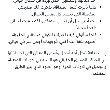
أخذ مكانها، وستبقين أجمل وردة في بستان حياتي.
كلما ذُكرت كلمة الصداقة، تذكرت أنك صديقتي
المفضلة التي تجسد كل معاني الجمال.
أنت أختي قبل أن تكوني صديقتي، لقد جعلتِ لحياتي
طعماً جميلاً.
كلما سألوني كيف اخترتكِ لتكوني صديقتي المقربة،
أجبتهم بثقة أنت أختي، فوجودك أجمل سر في حياتي.
إن الصداقة تمثل أحد أجمل وأسمى المعاني التي نجد لذتها
في الحياة،فالصديق الحقيقي هو السند في الأوقات الصعبة،
والجميل في الأوقات المرة، وهو الضوء الذي ينير الطرق
المظلمة،