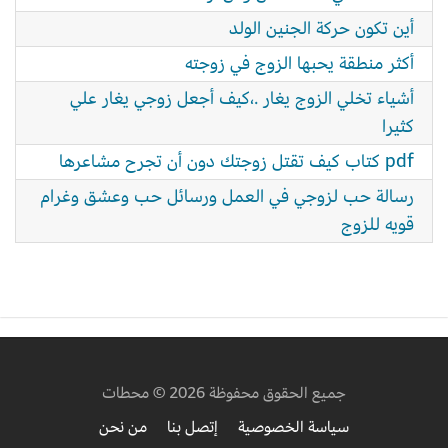
أين تكون حركة الجنين الولد
أكثر منطقة يحبها الزوج في زوجته
أشياء تخلي الزوج يغار .،كيف أجعل زوجي يغار علي
كثيرا
pdf كتاب كيف تقتل زوجتك دون أن تجرح مشاعرها
رسالة حب لزوجي في العمل ورسائل حب وعشق وغرام
قويه للزوج
جميع الحقوق محفوظة 2026 © محطات
سياسة الخصوصية
إتصل بنا
من نحن