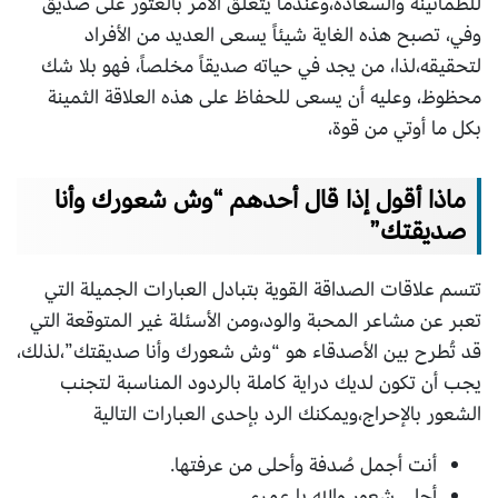
للطمأنينة والسعادة،وعندما يتعلق الأمر بالعثور على صديق
وفي، تصبح هذه الغاية شيئاً يسعى العديد من الأفراد
لتحقيقه،لذا، من يجد في حياته صديقاً مخلصاً، فهو بلا شك
محظوظ، وعليه أن يسعى للحفاظ على هذه العلاقة الثمينة
بكل ما أوتي من قوة،
ماذا أقول إذا قال أحدهم “وش شعورك وأنا
صديقتك”
تتسم علاقات الصداقة القوية بتبادل العبارات الجميلة التي
تعبر عن مشاعر المحبة والود،ومن الأسئلة غير المتوقعة التي
قد تُطرح بين الأصدقاء هو “وش شعورك وأنا صديقتك”،لذلك،
يجب أن تكون لديك دراية كاملة بالردود المناسبة لتجنب
الشعور بالإحراج،ويمكنك الرد بإحدى العبارات التالية
أنت أجمل صُدفة وأحلى من عرفتها.
أحلى شعور والله يا عمري.