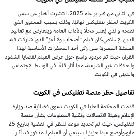
في الثاني من فبراير عام 2025، انتشرت أخبار عن سعي
الكويت لحظر نتفليكس نهائيًا، وذلك بسبب المحتوى الذي
تقدمه والذي يُعتبر مخلًا بالآداب العامة ويتعارض مع تعاليم
الدين الإسلامي،كان فيلم “أصحاب ولا أعز” الذي شاركت فيه
الممثلة المصرية منى زكي أحد المحفزات الأساسية لهذا
القرار، حيث تم مردود واسع حول عرض الفيلم لقضايا الشذوذ
والعلاقات غير الشرعية، مما أثار قلقًا في الوسط الاجتماعي
والديني في الكويت.
تفاصيل حظر منصة نتفليكس في الكويت
قدمت المحكمة العليا في الكويت دعوى قضائية ضد وزارة
الإعلام وهيئة الاتصالات وتقنية المعلومات بشأن منصة
نتفليكس، حيث تم تحديد موعد للنظر في القضية بتاريخ 25
مايو،وأوضح عبدالعزيز السبيعي أن الفيلم المذكور قد أثار