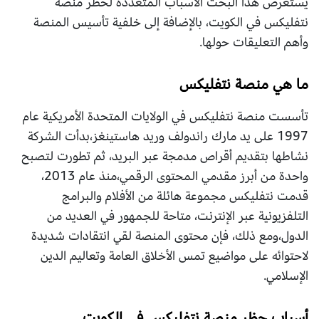
يستعرض هذا البحث الأسباب المتعددة لحظر منصة
نتفليكس في الكويت، بالإضافة إلى خلفية تأسيس المنصة
وأهم التعليقات حولها.
ما هي منصة نتفليكس
تأسست منصة نتفليكس في الولايات المتحدة الأمريكية عام
1997 على يد مارك راندولف وريد هاستينغز،بدأت الشركة
نشاطها بتقديم أقراص مدمجة عبر البريد، ثم تطورت لتصبح
واحدة من أبرز مقدمي المحتوى الرقمي،منذ عام 2013،
قدمت نتفليكس مجموعة هائلة من الأفلام والبرامج
التلفزيونية عبر الإنترنت، متاحة للجمهور في العديد من
الدول،ومع ذلك، فإن محتوى المنصة لقي انتقادات شديدة
لاحتوائه على مواضيع تمس الأخلاق العامة وتعاليم الدين
الإسلامي.
أسباب حظر منصة نتفليكس في الكويت