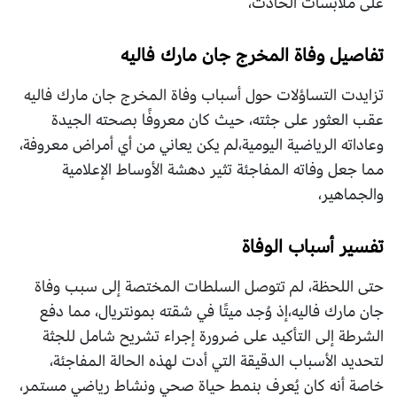
على ملابسات الحادث،
تفاصيل وفاة المخرج جان مارك فاليه
تزايدت التساؤلات حول أسباب وفاة المخرج جان مارك فاليه
عقب العثور على جثته، حيث كان معروفًا بصحته الجيدة
وعاداته الرياضية اليومية،لم يكن يعاني من أي أمراض معروفة،
مما جعل وفاته المفاجئة تثير دهشة الأوساط الإعلامية
والجماهير،
تفسير أسباب الوفاة
حتى اللحظة، لم تتوصل السلطات المختصة إلى سبب وفاة
جان مارك فاليه،إذ وُجد ميتًا في شقته بمونتريال، مما دفع
الشرطة إلى التأكيد على ضرورة إجراء تشريح شامل للجثة
لتحديد الأسباب الدقيقة التي أدت لهذه الحالة المفاجئة،
خاصة أنه كان يُعرف بنمط حياة صحي ونشاط رياضي مستمر،