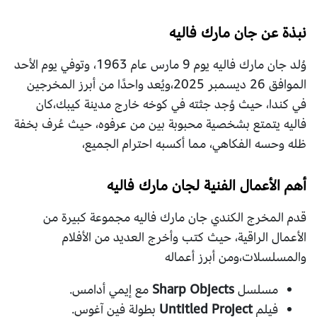
نبذة عن جان مارك فاليه
وُلد جان مارك فاليه يوم 9 مارس عام 1963، وتوفي يوم الأحد
الموافق 26 ديسمبر 2025،ويُعد واحدًا من أبرز المخرجين
في كندا، حيث وُجد جثته في كوخه خارج مدينة كيبك،كان
فاليه يتمتع بشخصية محبوبة بين من عرفوه، حيث عُرف بخفة
ظله وحسه الفكاهي، مما أكسبه احترام الجميع،
أهم الأعمال الفنية لجان مارك فاليه
قدم المخرج الكندي جان مارك فاليه مجموعة كبيرة من
الأعمال الراقية، حيث كتب وأخرج العديد من الأفلام
والمسلسلات،ومن أبرز أعماله
مسلسل
Sharp Objects
مع إيمي أدامس.
فيلم
Untitled Project
بطولة فين آغوس.