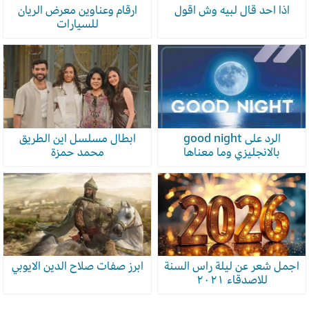
اذا احد قال لبيه وش اقول
ارقام وعناوين معرض الريان
للسيارات
الرد على good night
ابطال مسلسل اين الطريق
بالانجليزي وما معناها
محمد حمزة
اجمل شعر عن ليلة راس السنة
ابرز صفات صلاح الدين الايوبي
للاصدقاء ٢٠٢١