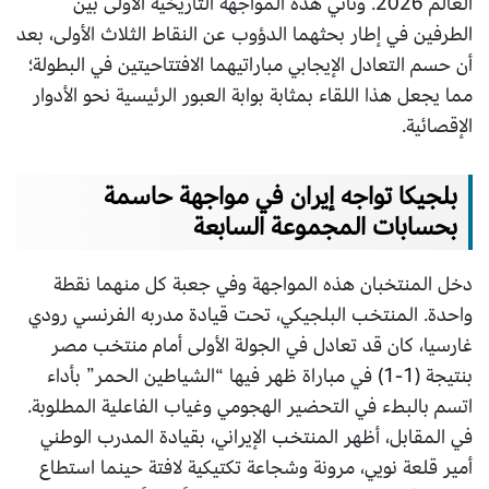
العالم 2026. وتأتي هذه المواجهة التاريخية الأولى بين
الطرفين في إطار بحثهما الدؤوب عن النقاط الثلاث الأولى، بعد
أن حسم التعادل الإيجابي مباراتيهما الافتتاحيتين في البطولة؛
مما يجعل هذا اللقاء بمثابة بوابة العبور الرئيسية نحو الأدوار
الإقصائية.
بلجيكا تواجه إيران في مواجهة حاسمة
بحسابات المجموعة السابعة
دخل المنتخبان هذه المواجهة وفي جعبة كل منهما نقطة
واحدة. المنتخب البلجيكي، تحت قيادة مدربه الفرنسي رودي
غارسيا، كان قد تعادل في الجولة الأولى أمام منتخب مصر
بنتيجة (1-1) في مباراة ظهر فيها “الشياطين الحمر” بأداء
اتسم بالبطء في التحضير الهجومي وغياب الفاعلية المطلوبة.
في المقابل، أظهر المنتخب الإيراني، بقيادة المدرب الوطني
أمير قلعة نويي، مرونة وشجاعة تكتيكية لافتة حينما استطاع