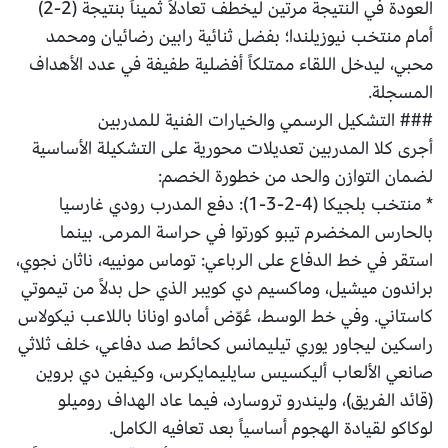
العودة في النتيجة مرتين ليخطف تعادلاً ثميناً بنتيجة (2-2)
أمام منتخب نيوزيلندا؛ بفضل ثنائية رابين رضائيان ومحمد
محبي، ليدخل اللقاء ممتلكاً أفضلية طفيفة في عدد الأهداف
المسجلة.
### التشكيل الرسمي والخيارات الفنية للمدربين
أجرى كلا المدربين تعديلات محورية على التشكيلة الأساسية
لضمان التوازن والحد من خطورة الخصم:
* منتخب بلجيكا (4-2-3-1): دفع المدرب رودي غارسيا
بالحارس المخضرم تيبو كورتوا في حراسة المرمى. بينما
استقر في خط الدفاع على الرباعي: توماس مونييه، ناثان نجوي،
براندون ميشيل، وماكسيم دي كويبر الذي حل بدلاً من تيموتي
كاستاني. وفي خط الوسط، عُوّض أمادو اونانا باللاعب نيكولاس
راسكين ليجاور يوري تيليمانس كحائط صد دفاعي، خلف ثلاثي
صانعي الألعاب أليكسيس سايليمايكرس، وكيفين دي بروين
(قائد الفريق)، وليندرو تروسارد، فيما عاد الهداف روميلو
لوكاكو لقيادة الهجوم أساسياً بعد تعافيه الكامل.