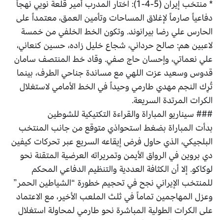
* منتخب إيران (5-4-1): اختار المدرب أمير قلعة نويي نهجاً
دفاعياً صارماً لإغلاق المساحات وتأمين العمق، معتمداً على
الحارس علي رضا بيرانوند. وتكون الخط الخلفي من خمسة
لاعبين هم: صالح حرداني، شجاع خليل زاده، حسين كنعاني،
علي نعماتي، وإحسان حاج صفي. وقاد خط المنتصف سامان
قدوس وسعيد عزت اللهي مع مساندة جناحي الطرف، بينما
تُرِك النجم مهدي طارمي وحيداً في الخط الأمامي لاستغلال
الكرات المرتدة السريعة.
### سيناريو المباراة والقراءة التكتيكية للشوطين
بدأت المباراة بضغط استحواذي متوقع من جانب المنتخب
البلجيكي، الذي حاول فرض إيقاعه السريع عبر تحركات كيفين
دي بروين في الرواق الأيمن وتمريراته العرضية المتقنة نحو
لوكاكو. إلا أن الكثافة العددية والتنظيم الدفاعي المحكم
للمنتخب الإيراني نجح في تحجيم خطورة “الشياطين الحمر”
وعزل المهاجمين تماماً في ثلث الملعب الأخير، مع الاعتماد
على الكرات الطولية المباشرة نحو طارمي لمحاولة استغلال